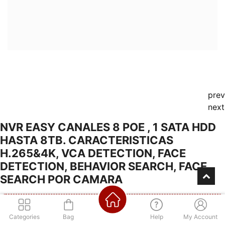
prev
next
NVR EASY CANALES 8 POE , 1 SATA HDD
HASTA 8TB. CARACTERISTICAS
H.265&4K, VCA DETECTION, FACE
DETECTION, BEHAVIOR SEARCH, FACE
SEARCH POR CAMARA
Categories
Bag
Help
My Account
Consultá por nuestra financiación