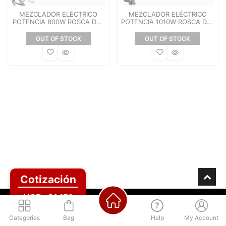
MEZCLADOR ELÉCTRICO
MEZCLADOR ELÉCTRICO
POTENCIA 800W ROSCA DEL
POTENCIA 1010W ROSCA DEL
EJE M12 LARGO DE LA
EJE M12 LARGO MAX. DE LA
PALETA DE MEZCLA 160MM
PALETA MEZCLADORA
OUT OF STOCK
OUT OF STOCK
INCLUYE MANGO AUXILIAR,
160MM INCLUYE MANGO
CARBONES, UNA PALETA
AUXILIAR, CARBONES, UNA
MEZCLADORA 120MM
PALETA MEZCLADORA
160MM
Cotización
USD: $1450
Los mejores precios
Regístrate para acceder
Categories
Bag
Help
My Account