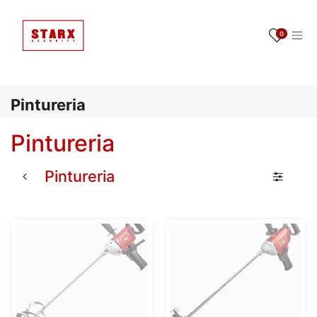
Ir al contenido
0
Pintureria
Pintureria
Pintureria