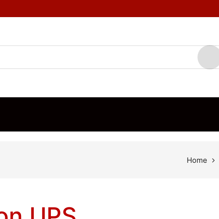
TOS
MARCAS
BLOG
CONTÁCTENOS
ORDEN DE VENTA
Home
on UPS