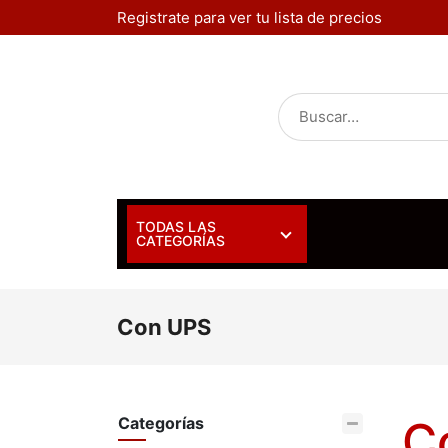
Ir al contenido
Registrate para ver tu lista de precios
TODAS LAS
INICIO
PRODUC
CATEGORÍAS
Con UPS
C
Categorías