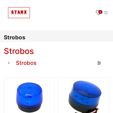
Ir al contenido
0
Strobos
Strobos
Strobos