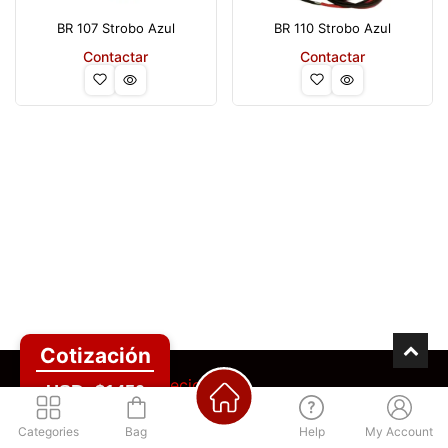
BR 107 Strobo Azul
BR 110 Strobo Azul
Contactar
Contactar
Cotización
Los mejores precios
USD: $1450
Regístrate para acceder
Categories
Bag
Help
My Account
Métodos de pago