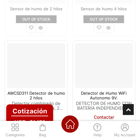
Sensor de humo de 2 hilos
Sensor de humo 4 hilos
OUT OF STOCK
OUT OF STOCK
AWCSD311 Detector de humo
Detector de Humo WiFi
2 hilos
Autonomo 9V.
Detector combinado de
DETECTOR DE HUMO CON
humo y temperatura, 2
BATERÍA INDEPENDIENTE
Cotización
hilos, Plástico de alta
WIFI
Contactar
Contactar
resistencia, solido y a
USD: $1450
prueba de fuego. Marca:
Asenware.
Categories
Bag
Help
My Account