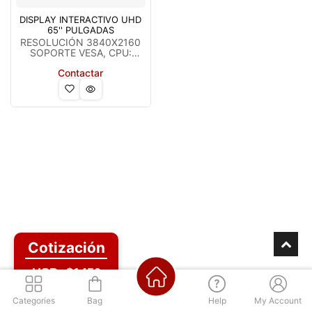
DISPLAY INTERACTIVO UHD
65'' PULGADAS
RESOLUCIÓN 3840X2160
SOPORTE VESA, CPU:
Quad-core Cortex
Contactar
2*A53+Cortex 2*A73 and
Mali G51 GPU, Android 8.0''
Cotización
USD: $1450
Los mejores precios
Categories
Bag
Help
My Account