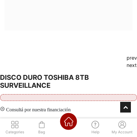
prev
next
DISCO DURO TOSHIBA 8TB
SURVEILLANCE
Consultá por nuestra financiación
Categories
Bag
Help
My Account
Contáctenos