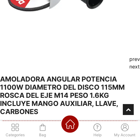
prev
next
AMOLADORA ANGULAR POTENCIA
1100W DIAMETRO DEL DISCO 115MM
ROSCA DEL EJE M14 PESO 1.6KG
INCLUYE MANGO AUXILIAR, LLAVE,
CARBONES
Categories
Bag
Help
My Account
Consultá por nuestra financiación