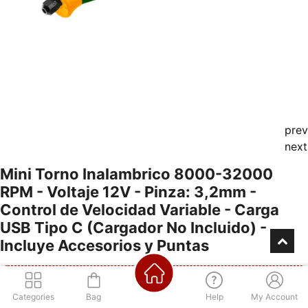
prev
next
Mini Torno Inalambrico 8000-32000
RPM - Voltaje 12V - Pinza: 3,2mm -
Control de Velocidad Variable - Carga
USB Tipo C (Cargador No Incluido) -
Incluye Accesorios y Puntas
Categories
Bag
Help
My Account
Consultá por nuestra financiación