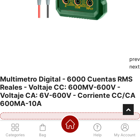
prev
next
Multimetro Digital - 6000 Cuentas RMS
Reales - Voltaje CC: 600MV-600V -
Voltaje CA: 6V-600V - Corriente CC/CA
600MA-10A
Consultá por nuestra financiación
Categories
Bag
Help
My Account