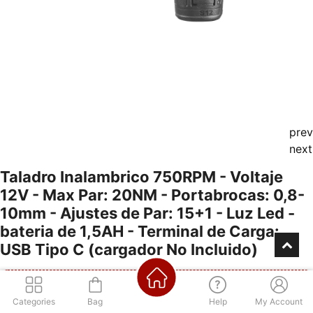
prev
next
Taladro Inalambrico 750RPM - Voltaje
12V - Max Par: 20NM - Portabrocas: 0,8-
10mm - Ajustes de Par: 15+1 - Luz Led -
bateria de 1,5AH - Terminal de Carga:
USB Tipo C (cargador No Incluido)
Categories
Bag
Help
My Account
Consultá por nuestra financiación