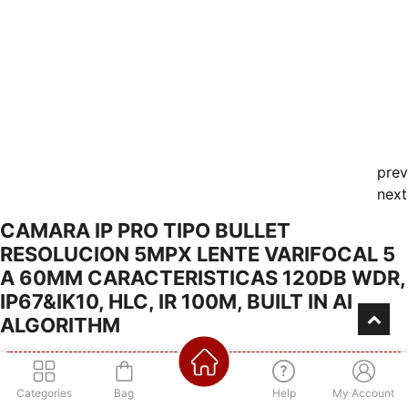
prev
next
CAMARA IP PRO TIPO BULLET
RESOLUCION 5MPX LENTE VARIFOCAL 5
A 60MM CARACTERISTICAS 120DB WDR,
IP67&IK10, HLC, IR 100M, BUILT IN AI
ALGORITHM
Categories
Bag
Help
My Account
Consultá por nuestra financiación