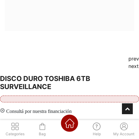
prev
next
DISCO DURO TOSHIBA 6TB
SURVEILLANCE
Consultá por nuestra financiación
Categories
Bag
Help
My Account
Contáctenos