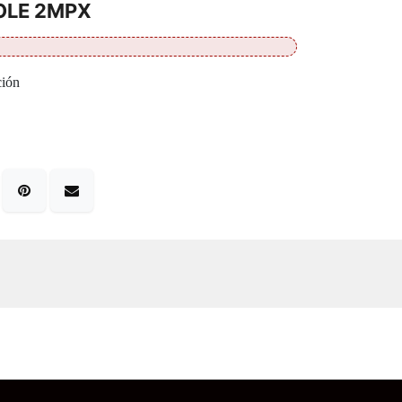
OLE 2MPX
ción