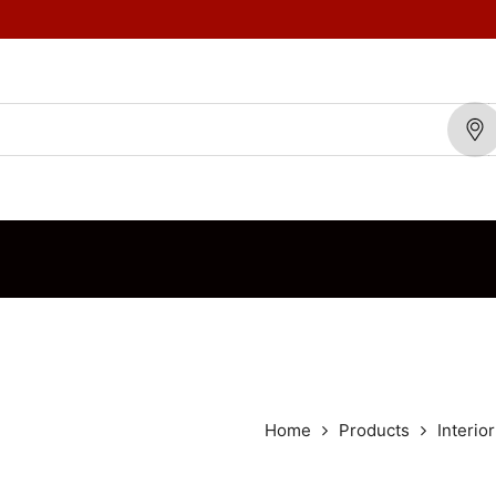
TOS
MARCAS
BLOG
CONTÁCTENOS
ORDEN DE VENTA
Home
Products
Interior