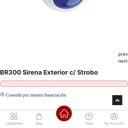
prev
next
BR300 Sirena Exterior c/ Strobo
Consultá por nuestra financiación
Contáctenos
Categories
Bag
Help
My Account