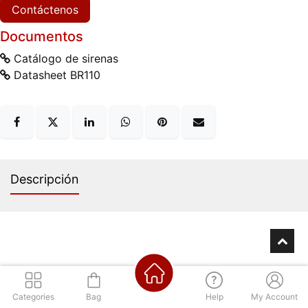
Contáctenos
Documentos
Catálogo de sirenas
Datasheet BR110
Descripción
Los mejores precios
Categories
Bag
Help
My Account
Regístrate para acceder