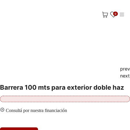
Ir al contenido
0
prev
next
Barrera 100 mts para exterior doble haz
Consultá por nuestra financiación