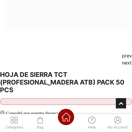
prev
next
HOJA DE SIERRA TCT
(PROFESIONAL_MADERA ATB) PACK 50
PCS
Consultá por nuestra financiación
Categories
Bag
Help
My Account