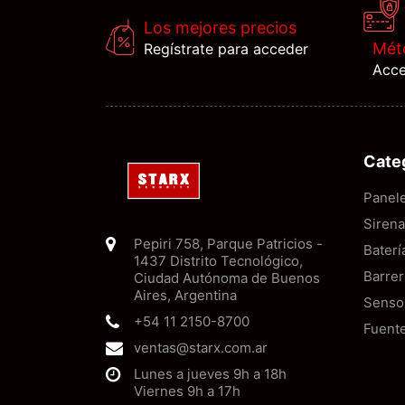
Los mejores precios
Mét
Regístrate para acceder
Acce
Cate
Panel
Siren
Pepiri 758
,
Parque Patricios
-
Baterí
1437
Distrito Tecnológico,
Barrer
Ciudad Autónoma de Buenos
Aires
,
Argentina
Senso
+54 11 2150-8700
Fuent
ventas@starx.com.ar
Lunes a jueves 9h a 18h
Viernes 9h a 17h