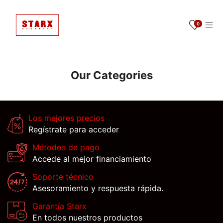
Ir al contenido
0
Our Categories
Los mejores precios
Regístrate para acceder
Métodos de pago
Accede al mejor financiamiento
Soporte técnico
Asesoramiento y respuesta rápida.
Garantía Starx
En todos nuestros productos