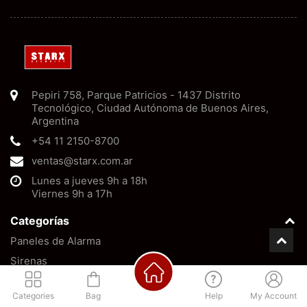
Pepiri 758
,
Parque Patricios
-
1437
Distrito
Tecnológico, Ciudad Autónoma de Buenos Aires
,
Argentina
+54 11 2150-8700
ventas@starx.com.ar
Lunes a jueves 9h a 18h
Viernes 9h a 17h
Categorías
Paneles de Alarma
Sirenas
Baterías
Categories
Bag
Help
My Account
Barreras