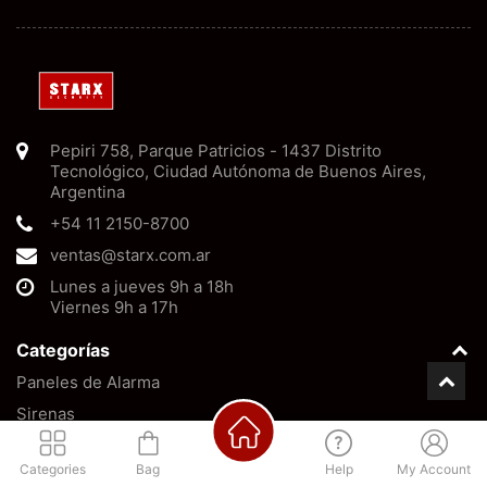
Pepiri 758
,
Parque Patricios
-
1437
Distrito
Tecnológico, Ciudad Autónoma de Buenos Aires
,
Argentina
+54 11 2150-8700
ventas@starx.com.ar
Lunes a jueves 9h a 18h
Viernes 9h a 17h
Categorías
Paneles de Alarma
Sirenas
Baterías
Categories
Bag
Help
My Account
Barreras