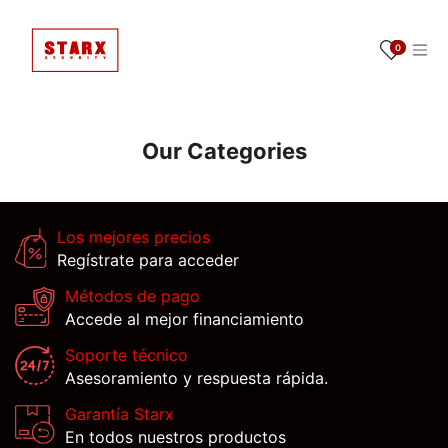
Ir al contenido
0
Our Categories
Los mejores precios
Regístrate para acceder
Métodos de pago
Accede al mejor financiamiento
Soporte técnico
Asesoramiento y respuesta rápida.
Garantía Starx
En todos nuestros productos