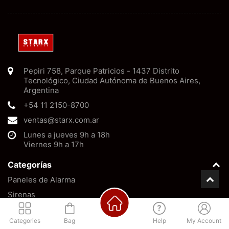
Pepiri 758
,
Parque Patricios
-
1437
Distrito
Tecnológico, Ciudad Autónoma de Buenos Aires
,
Argentina
+54 11 2150-8700
ventas@starx.com.ar
Lunes a jueves 9h a 18h
Viernes 9h a 17h
Categorías
Paneles de Alarma
Sirenas
Baterías
Categories
Bag
Help
My Account
Barreras