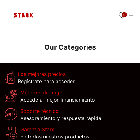
Ir al contenido
0
Our Categories
Los mejores precios
Regístrate para acceder
Métodos de pago
Accede al mejor financiamiento
Soporte técnico
Asesoramiento y respuesta rápida.
Garantía Starx
En todos nuestros productos