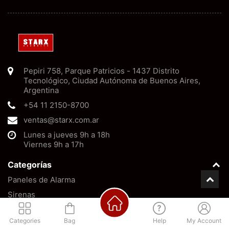
Pepiri 758
,
Parque Patricios
-
1437
Distrito
Tecnológico, Ciudad Autónoma de Buenos Aires
,
Argentina
+54 11 2150-8700
ventas@starx.com.ar
Lunes a jueves 9h a 18h
Viernes 9h a 17h
Categorías
Paneles de Alarma
Sirenas
Baterías
Categories
Bag
Help
My Account
Barreras