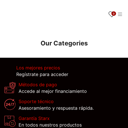
Ir al contenido
0
Our Categories
Los mejores precios
Regístrate para acceder
Métodos de pago
Accede al mejor financiamiento
Soporte técnico
Asesoramiento y respuesta rápida.
Garantía Starx
En todos nuestros productos