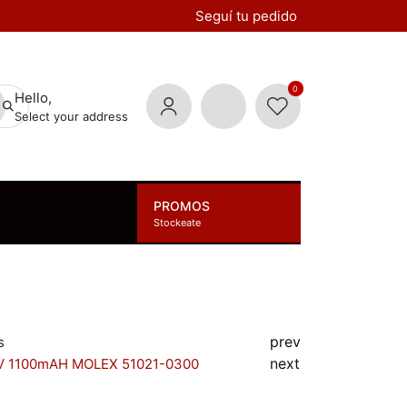
Seguí tu pedido
0
Hello,
Select your address
PROMOS
Stockeate
prev
s
next
V 1100mAH MOLEX 51021-0300