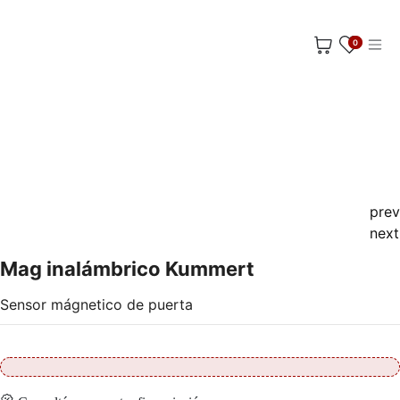
Ir al contenido
0
prev
next
Mag inalámbrico Kummert
Sensor mágnetico de puerta